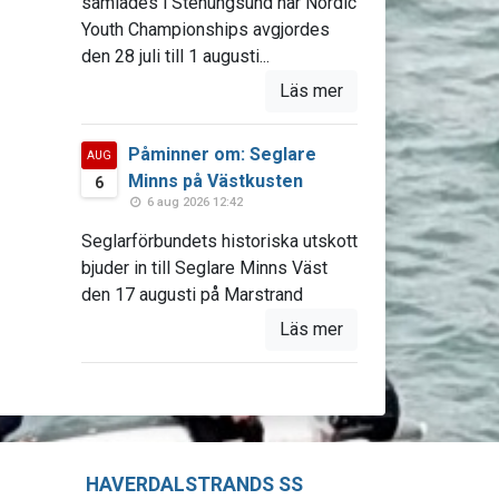
samlades i Stenungsund när Nordic
Youth Championships avgjordes
den 28 juli till 1 augusti...
Läs mer
Påminner om: Seglare
AUG
Minns på Västkusten
6
6 aug 2026 12:42
Seglarförbundets historiska utskott
bjuder in till Seglare Minns Väst
den 17 augusti på Marstrand
Läs mer
HAVERDALSTRANDS SS