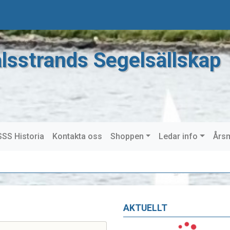
lsstrands Segelsällskap
SS Historia
Kontakta oss
Shoppen
Ledar info
Års
AKTUELLT