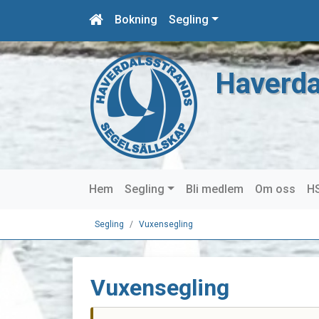
Bokning
Segling
Haverda
Hem
Segling
Bli medlem
Om oss
HS
Segling
Vuxensegling
Vuxensegling