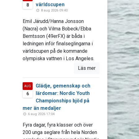
världscupen
8
8 aug 2026 09:40
Emil Järudd/Hanna Jonsson
(Nacra) och Vilma Bobeck/Ebba
Berntsson (49erFX) är båda i
ledningen inför finalseglingarna i
världscupen på de kommande
olympiska vattnen i Los Angeles.
Läs mer
Glädje, gemenskap och
AUG
lärdomar: Nordic Youth
6
Championships bjöd på
mer än medaljer
6 aug 2026 17:04
Fyra dagar, fyra klasser och över
200 unga seglare från hela Norden