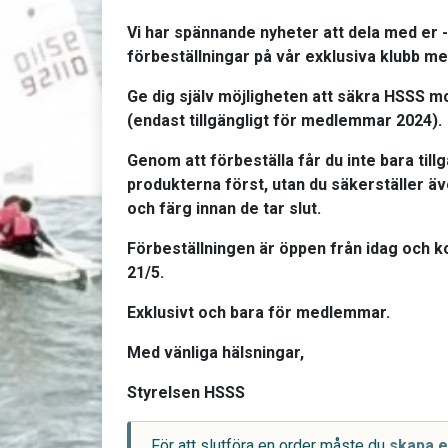
Vi har spännande nyheter att dela med er - 
förbeställningar på vår exklusiva klubb me
Ge dig själv möjligheten att säkra HSSS 
(endast tillgängligt för medlemmar 2024).
Genom att förbeställa får du inte bara tillg
produkterna först, utan du säkerställer äve
och färg innan de tar slut.
Förbeställningen är öppen från idag och k
21/5.
Exklusivt och bara för medlemmar.
Med vänliga hälsningar,
Styrelsen HSSS
För att slutföra en order måste du
skapa e