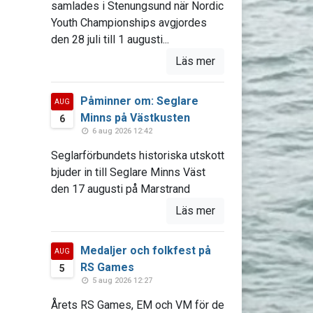
samlades i Stenungsund när Nordic
Youth Championships avgjordes
den 28 juli till 1 augusti...
Läs mer
Påminner om: Seglare
AUG
Minns på Västkusten
6
6 aug 2026 12:42
Seglarförbundets historiska utskott
bjuder in till Seglare Minns Väst
den 17 augusti på Marstrand
Läs mer
Medaljer och folkfest på
AUG
RS Games
5
5 aug 2026 12:27
Årets RS Games, EM och VM för de