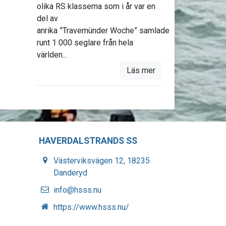
olika RS klasserna som i år var en
del av
anrika ”Travemünder Woche” samlade
runt 1 000 seglare från hela
världen...
Läs mer
HAVERDALSTRANDS SS
Västerviksvägen 12, 18235
Danderyd
info@hsss.nu
https://www.hsss.nu/