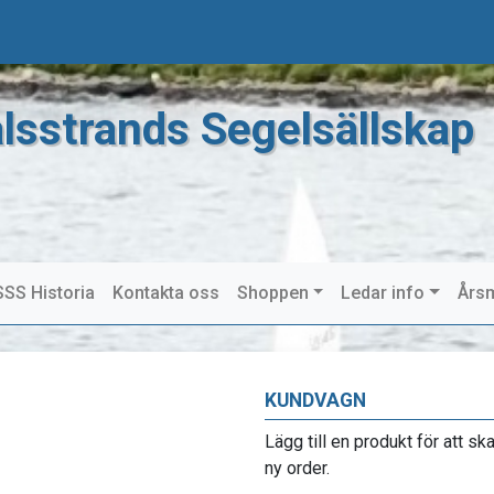
lsstrands Segelsällskap
SS Historia
Kontakta oss
Shoppen
Ledar info
Års
KUNDVAGN
Lägg till en produkt för att sk
ny order.