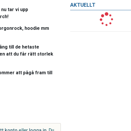
AKTUELLT
nu tar vi upp
rch!
morgonrock, hoodie mm
ång till de hetaste
n att du får rätt storlek
ommer att pågå fram till
tt konto
eller
logga in
. Du