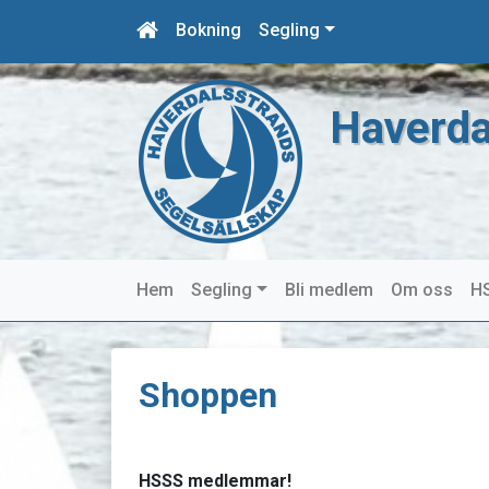
Bokning
Segling
Haverda
Hem
Segling
Bli medlem
Om oss
HS
Shoppen
HSSS medlemmar!