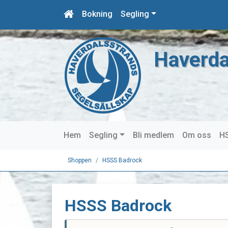
Bokning
Segling
Haverda
Hem
Segling
Bli medlem
Om oss
HS
Shoppen
HSSS Badrock
HSSS Badrock