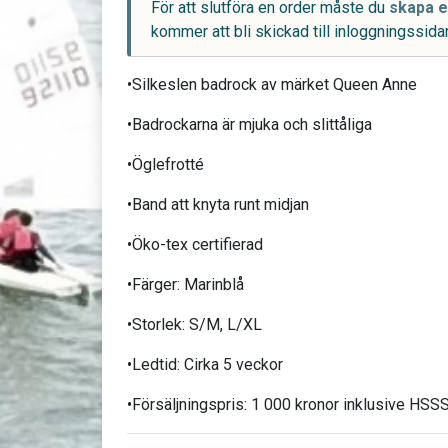
För att slutföra en order måste du
skapa e
kommer att bli skickad till inloggningssidan
•Silkeslen badrock av märket Queen Anne
•Badrockarna är mjuka och slittåliga
•Öglefrotté
•Band att knyta runt midjan
•Öko-tex certifierad
•Färger: Marinblå
•Storlek: S/M, L/XL
•Ledtid: Cirka 5 veckor
•Försäljningspris: 1 000 kronor inklusive HS