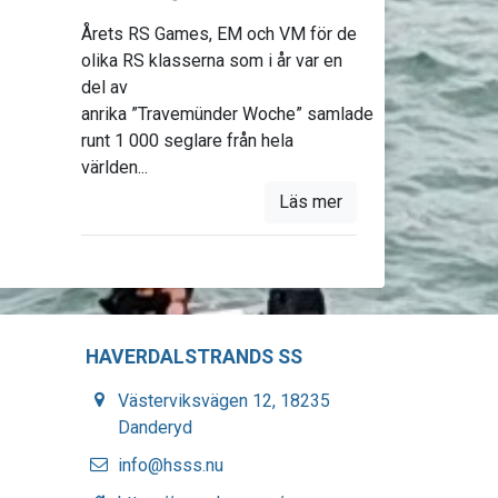
Årets RS Games, EM och VM för de
olika RS klasserna som i år var en
del av
anrika ”Travemünder Woche” samlade
runt 1 000 seglare från hela
världen...
Läs mer
HAVERDALSTRANDS SS
Västerviksvägen 12, 18235
Danderyd
info@hsss.nu