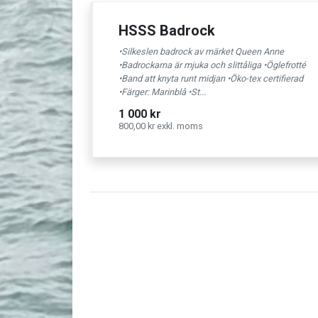
HSSS Badrock
•Silkeslen badrock av märket Queen Anne
•Badrockarna är mjuka och slittåliga •Öglefrotté
•Band att knyta runt midjan •Öko-tex certifierad
•Färger: Marinblå •St...
1 000 kr
800,00 kr exkl. moms