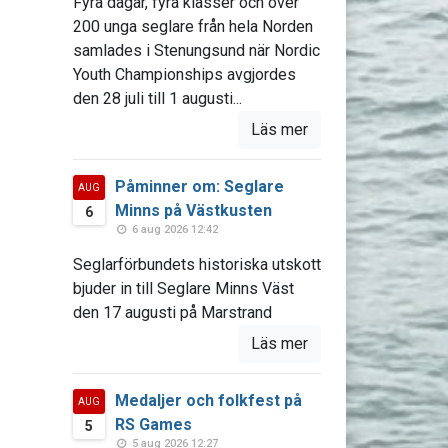
Fyra dagar, fyra klasser och över
200 unga seglare från hela Norden
samlades i Stenungsund när Nordic
Youth Championships avgjordes
den 28 juli till 1 augusti...
Läs mer
Påminner om: Seglare
AUG
Minns på Västkusten
6
6 aug 2026 12:42
Seglarförbundets historiska utskott
bjuder in till Seglare Minns Väst
den 17 augusti på Marstrand
Läs mer
Medaljer och folkfest på
AUG
RS Games
5
5 aug 2026 12:27