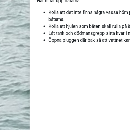
När ni tar upp båtarna:
Kolla att det inte finns några vassa hör
båtarna.
Kolla att hjulen som båten skall rulla på ä
Låt tank och dödmansgrepp sitta kvar i 
Öppna pluggen där bak så att vattnet kan 