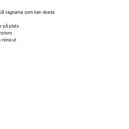
n på vagnarna som kan skada
r på plats .
motorn.
rinna ut.