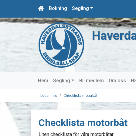
Bokning
Segling
Haverda
Hem
Segling
Bli medlem
Om oss
HS
Ledar info
Checklista motorbåt
Checklista motorbåt
Liten checklista för våra motorbåtar.