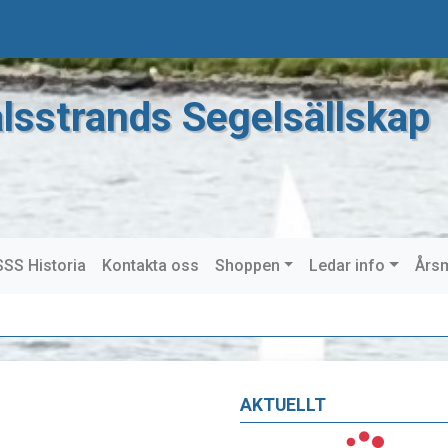
lsstrands Segelsällskap
SS Historia
Kontakta oss
Shoppen
Ledar info
Års
AKTUELLT