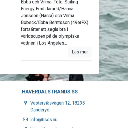
Ebba och Vilma. Foto: Sailing
Energy Emil Järudd/Hanna
Jonsson (Nacra) och Vilma
Bobeck/Ebba Berntsson (49erFX)
fortsätter att segla bra i
världscupen på de olympiska
vattnen i Los Angeles...
Läs mer
HAVERDALSTRANDS SS
Västerviksvägen 12, 18235
Danderyd
info@hsss.nu