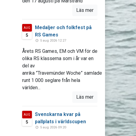
den 17 augusti på Marstrand
Läs mer
Medaljer och folkfest på
AUG
RS Games
5
5 aug 2026 12:27
Årets RS Games, EM och VM för de
olika RS klasserna som i år var en
del av
anrika ”Travemünder Woche” samlade
runt 1 000 seglare från hela
världen...
Läs mer
Svenskarna kvar på
AUG
pallplats i världscupen
5
5 aug 2026 09:20