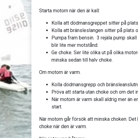
Starta motorn när den är kall:
Kolla att dödmansgreppet sitter på plat
Kolla att bränsleslangen sitter på plats or
Pumpa fram bensin. 3 rejäla pump skall r
blir lite mer motstånd.
Ge choke. Ser lite olika ut på olika moto
minska sedan till halv choke.
Om motorn är varm.
Kolla dödmansgrepp och bränsleanslutn
Pröva att starta utan choke och om det in
När motorn är varm skall aldrig mer än 
start.
När motorn går försök att minska choken. Det 
choke när den är varm.