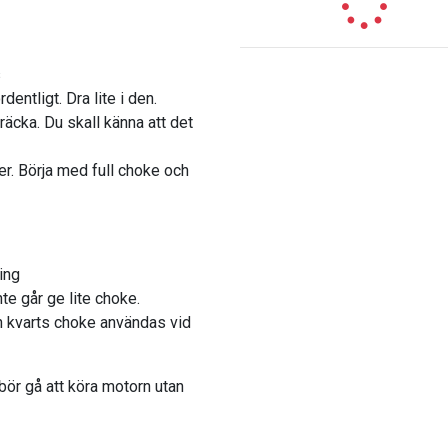
s
dentligt. Dra lite i den.
äcka. Du skall känna att det
rer. Börja med full choke och
ing
te går ge lite choke.
en kvarts choke användas vid
bör gå att köra motorn utan