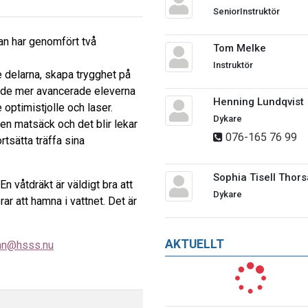
SeniorInstruktör
an har genomfört två
Tom Melke
Instruktör
e delarna, skapa trygghet på
r de mer avancerade eleverna
Henning Lundqvist
 optimistjolle och laser.
Dykare
en matsäck och det blir lekar
076-165 76 99
rtsätta träffa sina
Sophia Tisell Thor
 En våtdräkt är väldigt bra att
Dykare
ar att hamna i vattnet. Det är
AKTUELLT
an@hsss.nu