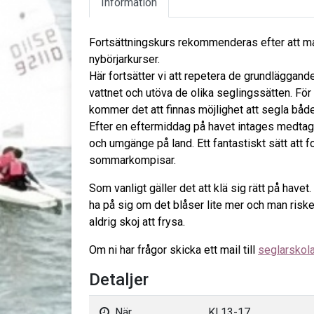
Information
Fortsättningskurs rekommenderas efter att m
nybörjarkurser.
Här fortsätter vi att repetera de grundläggand
vattnet och utöva de olika seglingssätten. Fö
kommer det att finnas möjlighet att segla både
Efter en eftermiddag på havet intages medtag
och umgänge på land. Ett fantastiskt sätt att fo
sommarkompisar.
Som vanligt gäller det att klä sig rätt på havet.
ha på sig om det blåser lite mer och man risker
aldrig skoj att frysa.
Om ni har frågor skicka ett mail till
seglarskol
Detaljer
När
Kl 13-17