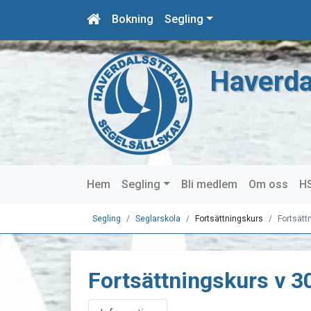
Bokning
Segling
Haverda
Hem
Segling
Bli medlem
Om oss
HS
Segling
Seglarskola
Fortsättningskurs
Fortsätt
Fortsättningskurs v 3