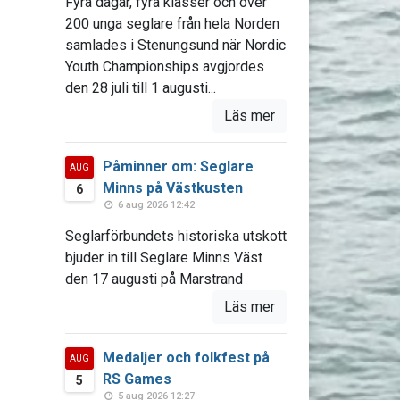
Fyra dagar, fyra klasser och över
200 unga seglare från hela Norden
samlades i Stenungsund när Nordic
Youth Championships avgjordes
den 28 juli till 1 augusti...
Läs mer
Påminner om: Seglare
AUG
Minns på Västkusten
6
6 aug 2026 12:42
Seglarförbundets historiska utskott
bjuder in till Seglare Minns Väst
den 17 augusti på Marstrand
Läs mer
Medaljer och folkfest på
AUG
RS Games
5
5 aug 2026 12:27