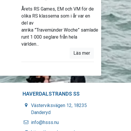
Årets RS Games, EM och VM för de
olika RS klasserna som i år var en
del av
anrika ”Travemünder Woche” samlade
runt 1 000 seglare från hela
världen...
Läs mer
HAVERDALSTRANDS SS
Västerviksvägen 12, 18235
Danderyd
info@hsss.nu