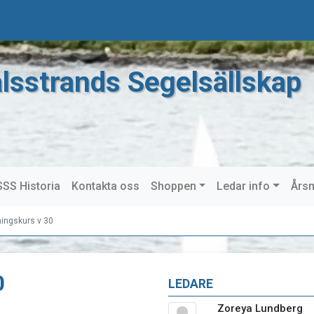
lsstrands Segelsällskap
SS Historia
Kontakta oss
Shoppen
Ledar info
Års
ningskurs v 30
0
LEDARE
Zoreya Lundberg