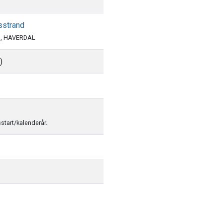
sstrand
1, HAVERDAL
)
sstart/kalenderår.